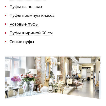
Пуфы на ножках
Гостиная
Мягкая мебель
Пуфы премиум класса
Кухня
Диваны
Спальня
Посуда
Розовые пуфы
Детская
Аксессуары
Пуфы шириной 60 см
Прихожая
Кресла
Синие пуфы
Кабинет
Ковры
Мебель
Аксессуары для столовой
Кровати
Свет
Как купить
Отзывы
Доставка
Политика обработки
персональных данных
Оплата
Реквизиты
Вопросы и ответы
3D Тур