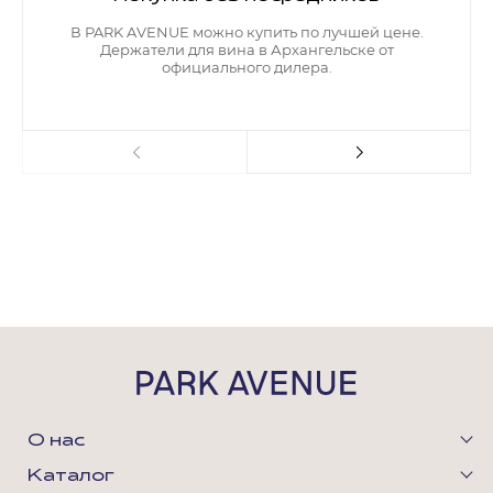
В PARK AVENUE можно купить по лучшей цене.
Гостиная
Мягкая мебель
Держатели для вина в Архангельске от
официального дилера.
Кухня
Диваны
Спальня
Посуда
Детская
Аксессуары
Прихожая
Кресла
Кабинет
Ковры
Мебель
Аксессуары для столовой
Кровати
Свет
Как купить
Отзывы
Доставка
Политика обработки
персональных данных
Оплата
О нас
Реквизиты
Вопросы и ответы
Каталог
3D Тур